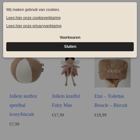
SKU
SDF32880
Categorieën
Jollein
,
Knuffels
Tags
Knuffel met naam
,
Personaliseerbaar
,
Thuis
Gerelateerde producten
Jollein stoffen
Jollein knuffel
Etui – Toilettas
speelbal
Fairy Mae
Boucle – Biscuit
ivory/biscuit
€
17,99
€
19,99
€
7,99