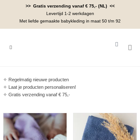
Ga
>> Gratis verzending vanaf € 75,- (NL) <<
naar
Levertijd 1-2 werkdagen
de
Met liefde gemaakte babykleding in maat 50 t/m 92
inhoud
Winkelwa
BABYK
✧ Regelmatig nieuwe producten
✧ Laat je producten personaliseren!
✧ Gratis verzending vanaf € 75,-