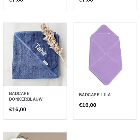
BADCAPE
BADCAPE LILA
DONKERBLAUW
€
16,00
€
16,00
Oorspronkelijke
Huidige