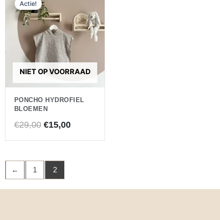
Actie!
prijs
prijs
was:
is:
€29,00.
€15,00.
NIET OP VOORRAAD
PONCHO HYDROFIEL
BLOEMEN
€
29,00
€
15,00
←
1
2