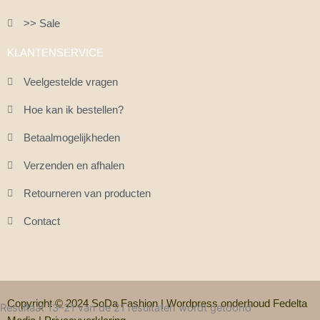
>> Sale
KLANTENSERVICE
Veelgestelde vragen
Hoe kan ik bestellen?
Betaalmogelijkheden
Verzenden en afhalen
Retourneren van producten
Contact
Copyright © 2024 SoDa Fashion |
Wordpress onderhoud Fedelta
Gesorteerd
Resultaat 13–21 van de 21 resultaten wordt getoond
op