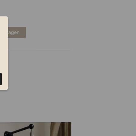
kelwagen
er