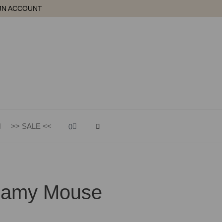
JN ACCOUNT
Winkelwagen
>> SALE <<
0
reamy Mouse