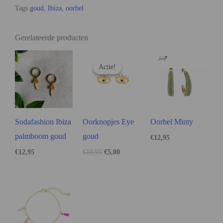
Tags
goud
,
Ibiza
,
oorbel
Gerelateerde producten
Actie!
Actie!
Sodafashion Ibiza
Oorknopjes Eye
Oorbel Minty
palmboom goud
goud
€
12,95
€
12,95
€
10,95
€
5,00