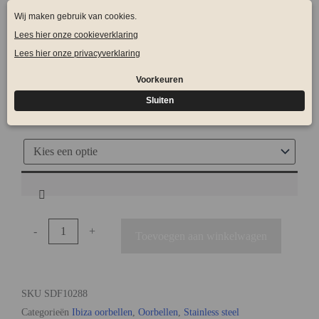
Beschikbaarheid:
Op voorraad
Kleur kwastje naast de schelp
*
Kleur Schelp
*
-
+
Toevoegen aan winkelwagen
SKU
SDF10288
Categorieën
Ibiza oorbellen
,
Oorbellen
,
Stainless steel