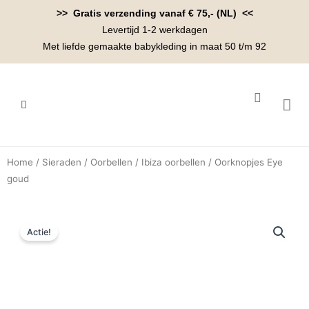
Ga
>> Gratis verzending vanaf € 75,- (NL) <<
naar
Levertijd 1-2 werkdagen
de
Met liefde gemaakte babykleding in maat 50 t/m 92
inhoud
Winkelwa
BABYK
Home
/
Sieraden
/
Oorbellen
/
Ibiza oorbellen
/ Oorknopjes Eye
goud
Actie!