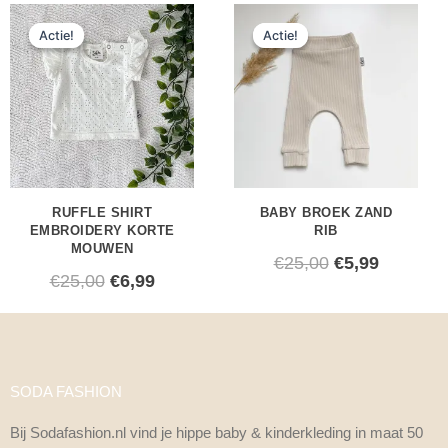
Oorspronkelijke
Huidige
Oorspronkeli
Huidige
Actie!
Actie!
Actie!
Actie!
prijs
prijs
prijs
prijs
was:
is:
was:
is:
€25,00.
€6,99.
€25,00.
€5,99.
RUFFLE SHIRT
BABY BROEK ZAND
EMBROIDERY KORTE
RIB
MOUWEN
€
25,00
€
5,99
€
25,00
€
6,99
SODA FASHION
Bij Sodafashion.nl vind je hippe baby & kinderkleding in maat 50