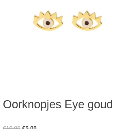
Oorknopjes Eye goud
Oorspronkelijke
Huidige
€
10,95
€
5,00