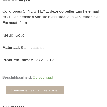
prijs
prijs
Oorknopjes STYLISH EYE, deze oorbellen zijn helemaal
was:
is:
HOT!!! en gemaakt van stainless steel dus verkleuren niet.
€10,95.
€5,00.
Formaat:
1cm
Kleur:
Goud
Materiaal:
Stainless steel
Productnummer:
287211-108
Oorknopjes
Beschikbaarheid:
Op voorraad
Eye
goud
Toevoegen aan winkelwagen
aantal