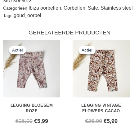
SKU
SDF5078
Ibiza oorbellen
Oorbellen
Sale
Stainless steel
Categorieën
,
,
,
goud
oorbel
Tags
,
GERELATEERDE PRODUCTEN
Oorspronkelijke
Huidige
Oorspronkeli
Huidige
Actie!
Actie!
Actie!
Actie!
prijs
prijs
prijs
prijs
was:
is:
was:
is:
€26,00.
€5,99.
€26,00.
€5,99.
LEGGING BLOESEM
LEGGING VINTAGE
ROZE
FLOWERS CACAO
€
26,00
€
5,99
€
26,00
€
5,99