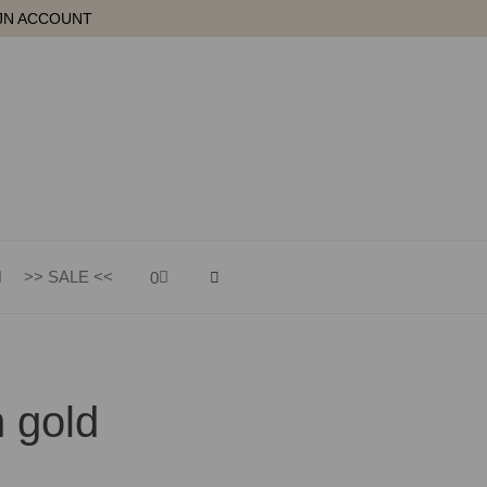
JN ACCOUNT
Winkelwagen
>> SALE <<
0
 gold