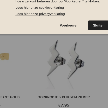
Oorbellen
Oorhange
SKU
SDF518
Categorieën
,
GERELATEERDE PRODUCTEN
IFANT GOUD
OORKNOPJES BLIKSEM ZILVER
5
€
7,95