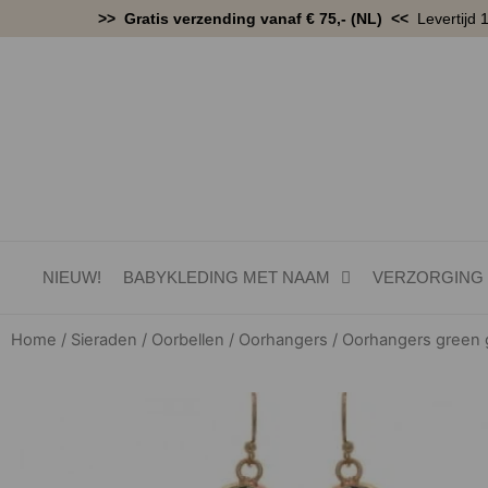
Ga
>> Gratis verzending vanaf € 75,- (NL) <<
Levertijd 
naar
de
inhoud
NIEUW!
BABYKLEDING MET NAAM
VERZORGING
Home
/
Sieraden
/
Oorbellen
/
Oorhangers
/ Oorhangers green 