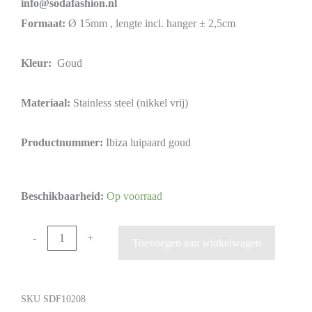
info@sodafashion.nl
Formaat:
Ø 15mm , lengte incl. hanger ± 2,5cm
Kleur:
Goud
Materiaal:
Stainless steel (nikkel vrij)
Productnummer:
Ibiza luipaard goud
Beschikbaarheid:
Op voorraad
-
+
Toevoegen aan winkelwagen
SKU
SDF10208