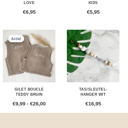
LOVE
KIDS
€
6,95
€
5,95
Prijsklasse:
Actie!
Actie!
€9,99
tot
€26,00
GILET BOUCLE
TAS/SLEUTEL-
TEDDY BRUIN
HANGER WIT
€
9,99
-
€
26,00
€
16,95