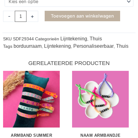
-
+
Toevoegen aan winkelwagen
Lijntekening
Thuis
SKU
SDF29344
Categorieën
,
borduurraam
Lijntekening
Personaliseerbaar
Thuis
Tags
,
,
,
GERELATEERDE PRODUCTEN
ARMBAND SUMMER
NAAM ARMBANDJE