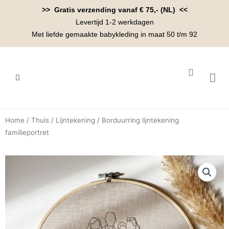
Ga
>> Gratis verzending vanaf € 75,- (NL) <<
naar
Levertijd 1-2 werkdagen
de
Met liefde gemaakte babykleding in maat 50 t/m 92
inhoud
Winkelwa
BABYK
Home
/
Thuis
/
Lijntekening
/ Borduurring lijntekening
familieportret