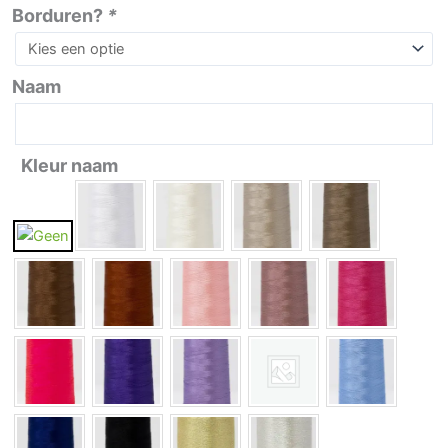
Fairy
Borduren?
*
Mae
aantal
Naam
Kleur naam