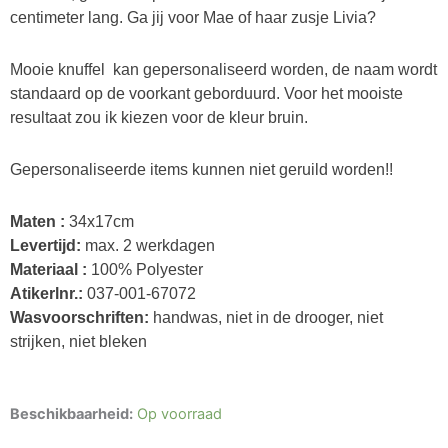
centimeter lang. Ga jij voor Mae of haar zusje Livia?
Mooie knuffel kan gepersonaliseerd worden, de naam wordt
standaard op de voorkant geborduurd. Voor het mooiste
resultaat zou ik kiezen voor de kleur bruin.
Gepersonaliseerde items kunnen niet geruild worden!!
Maten :
34x17cm
Levertijd:
max. 2 werkdagen
Materiaal :
100% Polyester
Atikerlnr.:
037-001-67072
Wasvoorschriften:
handwas, niet in de drooger, niet
strijken, niet bleken
Jollein
Beschikbaarheid:
Op voorraad
knuffel