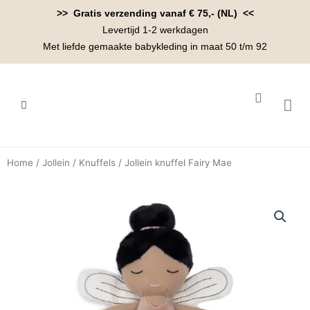
Ga
>> Gratis verzending vanaf € 75,- (NL) <<
naar
Levertijd 1-2 werkdagen
de
Met liefde gemaakte babykleding in maat 50 t/m 92
inhoud
Winkelwa
BABYK
Home
/
Jollein
/
Knuffels
/ Jollein knuffel Fairy Mae