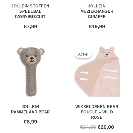
JOLLEIN STOFFEN
JOLLEIN
SPEELBAL
MUZIEKHANGER
IVORY/BISCUIT
GIRAFFE
€
7,99
€
19,99
Oorspronkelij
Huidig
Actie!
Actie!
prijs
prijs
was:
is:
€34,99.
€20,00.
JOLLEIN
WIKKELDEKEN BEAR
RAMMELAAR BEAR
BOUCLE – WILD
ROSE
€
8,99
€
34,99
€
20,00