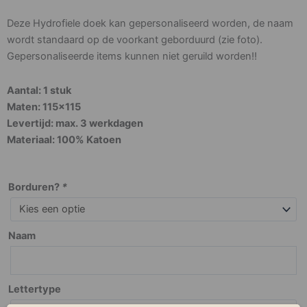
Deze Hydrofiele doek kan gepersonaliseerd worden, de naam
wordt standaard op de voorkant geborduurd (zie foto).
Gepersonaliseerde items kunnen niet geruild worden!!
Aantal: 1 stuk
Maten: 115×115
Levertijd:
max. 3 werkdagen
Materiaal:
100% Katoen
Hydrofiele
Borduren?
*
Doek
Large
Naam
XL
-
Animals
Nougat
Lettertype
(1st)