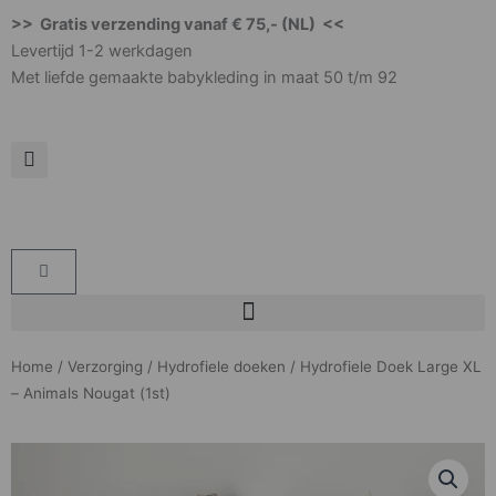
Ga
>> Gratis verzending vanaf € 75,- (NL) <<
naar
Levertijd 1-2 werkdagen
de
Met liefde gemaakte babykleding in maat 50 t/m 92
inhoud
Winkelwagen
Home
/
Verzorging
/
Hydrofiele doeken
/ Hydrofiele Doek Large XL
– Animals Nougat (1st)