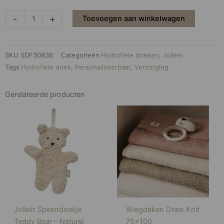
-
+
Toevoegen aan winkelwagen
SKU
SDF30836
Categorieën
Hydrofiele doeken
,
Jollein
Tags
Hydrofiele doek
,
Personaliseerbaar
,
Verzorging
Gerelateerde producten
Jollein Speendoekje
Wiegdeken Grain Knit
Teddy Bear – Naturel
75×100