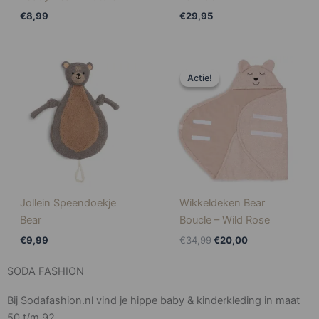
€
8,99
€
29,95
Oorspronkelijke
Huidige
prijs
prijs
Actie!
Actie!
was:
is:
€34,99.
€20,00.
Jollein Speendoekje
Wikkeldeken Bear
Bear
Boucle – Wild Rose
€
9,99
€
34,99
€
20,00
SODA FASHION
Bij Sodafashion.nl vind je hippe baby & kinderkleding in maat
50 t/m 92