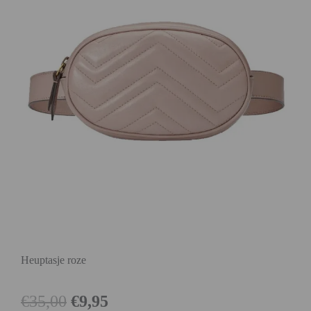
Heuptasje roze
€
35,00
€
9,95