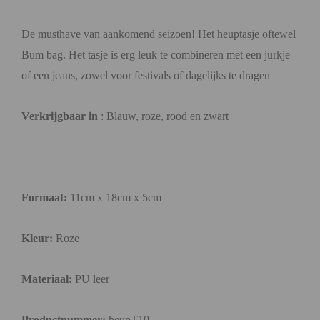
De musthave van aankomend seizoen! Het heuptasje oftewel
Bum bag. Het tasje is erg leuk te combineren met een jurkje
of een jeans, zowel voor festivals of dagelijks te dragen
Verkrijgbaar in
: Blauw, roze, rood en zwart
Formaat:
11cm x 18cm x 5cm
Kleur:
Roze
Materiaal:
PU leer
Productnummer:
heupT10