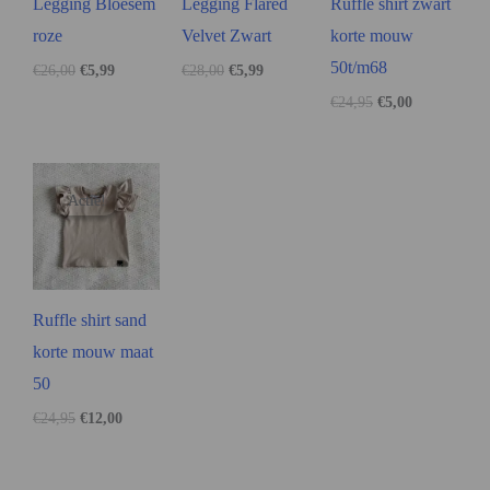
Legging Bloesem
Legging Flared
Ruffle shirt zwart
roze
Velvet Zwart
korte mouw
50t/m68
€
26,00
€
5,99
€
28,00
€
5,99
€
24,95
€
5,00
Actie!
Actie!
Ruffle shirt sand
korte mouw maat
50
€
24,95
€
12,00