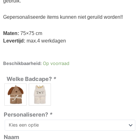
gebruik.
Gepersonaliseerde items kunnen niet geruild worden!!
Maten:
75×75 cm
Levertijd:
max.4 werkdagen
Badcape
Beschikbaarheid:
Op voorraad
Diego
Dog
Welke Badcape?
*
/
Charlie
Cat
aantal
Personaliseren?
*
Naam