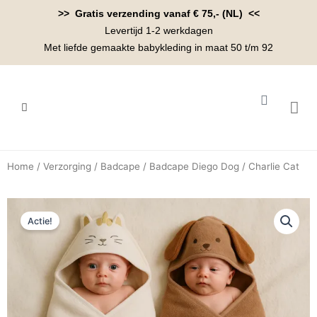
Ga
>> Gratis verzending vanaf € 75,- (NL) <<
naar
Levertijd 1-2 werkdagen
de
Met liefde gemaakte babykleding in maat 50 t/m 92
inhoud
Winkelwa
BABYK
Home
/
Verzorging
/
Badcape
/ Badcape Diego Dog / Charlie Cat
Actie!