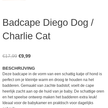
Badcape Diego Dog /
Charlie Cat
Oorspronkelijke
Huidige
€
17,99
€
9,99
prijs
prijs
BESCHRIJVING
was:
is:
Deze badcape in de vorm van een schattig katje of hond is
€17,99.
€9,99.
perfect om je kleintje warm en droog te houden na het
badderen. Gemaakt van zachte badstof, voelt de cape
heerlijk zacht aan op de huid van je baby. De schattige oren
en het speelse ontwerp maken het badderen extra leuk!
Ideaal voor de babykamer en praktisch voor dagelijks