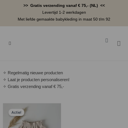
Ga
>> Gratis verzending vanaf € 75,- (NL) <<
naar
Levertijd 1-2 werkdagen
de
Met liefde gemaakte babykleding in maat 50 t/m 92
inhoud
Winkelwa
BABYK
✧ Regelmatig nieuwe producten
✧ Laat je producten personaliseren!
✧ Gratis verzending vanaf € 75,-
Oorspronkelijke
Huidige
Actie!
prijs
prijs
was:
is: