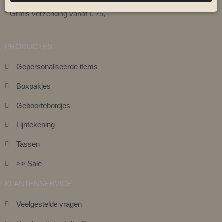
* Laat je producten personaliseren !
* Gratis verzending vanaf € 75,-
PRODUCTEN
Gepersonaliseerde items
Boxpakjes
Geboortebordjes
Lijntekening
Tassen
>> Sale
KLANTENSERVICE
Veelgestelde vragen