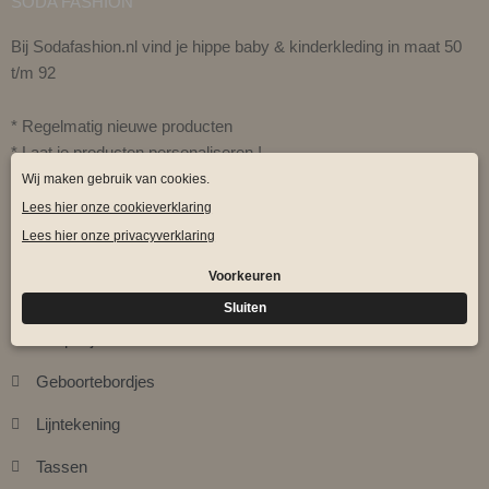
SODA FASHION
Bij Sodafashion.nl vind je hippe baby & kinderkleding in maat 50
t/m 92
* Regelmatig nieuwe producten
* Laat je producten personaliseren !
* Gratis verzending vanaf € 75,-
PRODUCTEN
Gepersonaliseerde items
Boxpakjes
Geboortebordjes
Lijntekening
Tassen