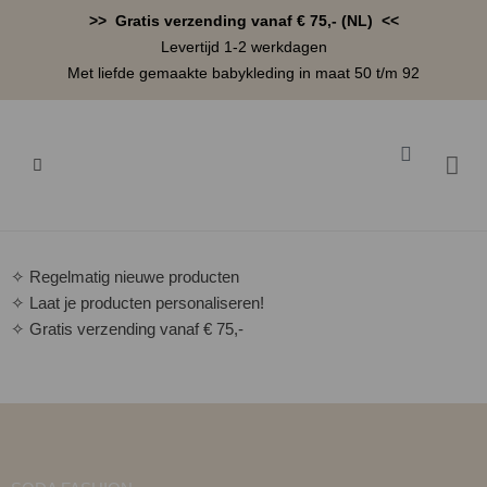
Ga
>> Gratis verzending vanaf € 75,- (NL) <<
naar
Levertijd 1-2 werkdagen
de
Met liefde gemaakte babykleding in maat 50 t/m 92
inhoud
Winkelwa
BABYK
✧ Regelmatig nieuwe producten
✧ Laat je producten personaliseren!
✧ Gratis verzending vanaf € 75,-