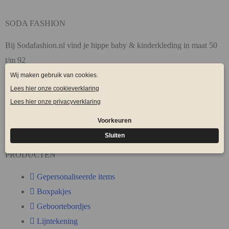
SODA FASHION
Bij Sodafashion.nl vind je hippe baby & kinderkleding in maat 50
t/m 92
* Regelmatig nieuwe producten
* Laat je producten personaliseren !
* Gratis verzending vanaf € 75,-
PRODUCTEN
Gepersonaliseerde items
Boxpakjes
Geboortebordjes
Lijntekening