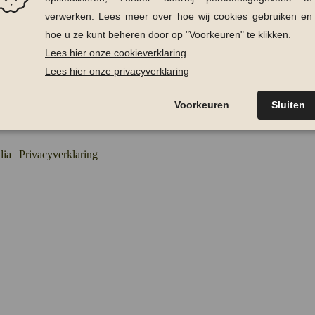
Hoe kan ik bestellen?
es
Betaalmogelijkheden
Verzenden en afhalen
Retourneren van producten
Contact
dia
|
Privacyverklaring