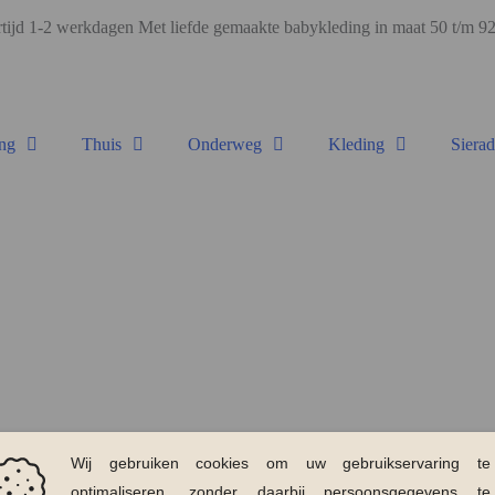
ijd 1-2 werkdagen Met liefde gemaakte babykleding in maat 50 t/m 
ng
Thuis
Onderweg
Kleding
Siera
KLANTENSERVICE
erde items
Veelgestelde vragen