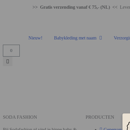
>> Gratis verzending vanaf € 75,- (NL) <<
Levert
Nieuw!
Babykleding met naam
Verzorgi
0
SODA FASHION
PRODUCTEN
Bij Sodafashion.nl vind je hippe baby &
Gepersonalise