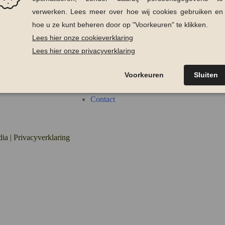
KLANTENSERVICE
de items
Veelgestelde vragen
Hoe kan ik bestellen?
Betaalmogelijkheden
Verzenden en afhalen
Retourneren van producten
Contact
dia
|
Privacyverklaring