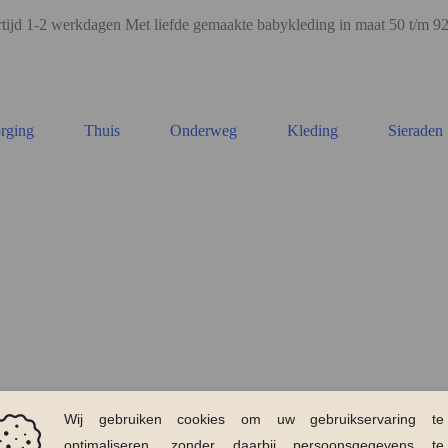
ijd 1-2 werkdagen Met liefde gemaakte babykleding in maat 50 t/m 
rging
Thuis
Onderweg
Kleding
Sieraden