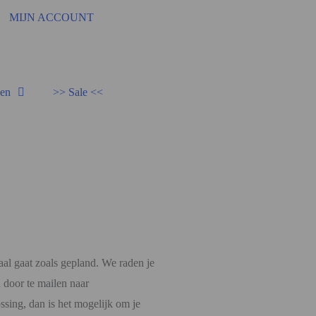
92
MIJN ACCOUNT
den
>> Sale <<
aal gaat zoals gepland. We raden je
 door te mailen naar
ossing, dan is het mogelijk om je