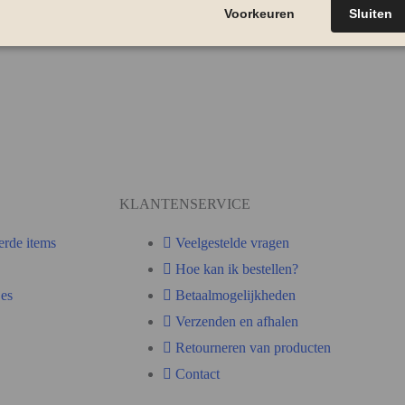
KLANTENSERVICE
erde items
Veelgestelde vragen
Hoe kan ik bestellen?
es
Betaalmogelijkheden
Verzenden en afhalen
Retourneren van producten
Contact