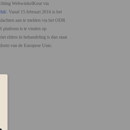
tichting WebwinkelKeur via
hil/
. Vanaf 15 februari 2016 is het
lachten aan te melden via het ODR
platform is te vinden op
iet elders in behandeling is dan staat
latform van de Europese Unie.