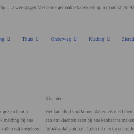
ijd 1-2 werkdagen Met liefde gemaakte babykleding in maat 50 t/m 
ng
Thuis
Onderweg
Kleding
Siera
Klachten
k gezien bent u
Het kan altijd voorkomen dat er iets niet helem
k melding bij ons
aan om klachten eerst bij ons kenbaar te maken
 zullen wij kosteloos
info@sodafashion.nl. Leidt dit niet tot een opl