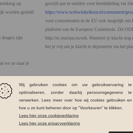
etrekking op
geschil aan te melden voor bemiddeling via S
ijk worden gesteld
https://www.webwinkelkeur.nl/consument/gesc
voor consumenten in de EU ook mogelijk om k
platform van de Europese Commissie. Dit ODR 
 dragen zijn
http://ec.europa.eu/odr. Wanneer je klacht nog n
het je vrij om je klacht te deponeren via het p
t we ze naar je