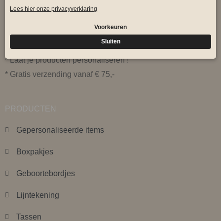
Bij Sodafashion.nl vind je hippe baby & kinderkleding in
maat 50 t/m 92
* Regelmatig nieuwe producten
* Laat je producten personaliseren !
* Gratis verzending vanaf € 75,-
PRODUCTEN
Gepersonaliseerde items
Boxpakjes
Geboortebordjes
Lijntekening
Tassen