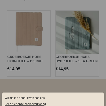
GROEIBOEKJE HOES
GROEIBOEKJE HOES
HYDROFIEL – BISCUIT
HYDROFIEL – SEA GREEN
€
14,95
€
14,95
SODA FASHION