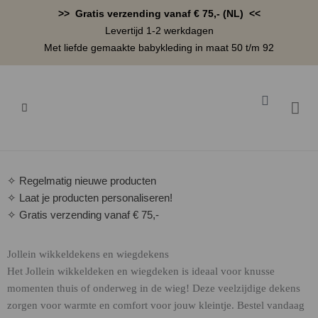
Ga
>> Gratis verzending vanaf € 75,- (NL) <<
naar
Levertijd 1-2 werkdagen
de
Met liefde gemaakte babykleding in maat 50 t/m 92
inhoud
Winkelwa
BABYK
✧ Regelmatig nieuwe producten
✧ Laat je producten personaliseren!
✧ Gratis verzending vanaf € 75,-
Jollein wikkeldekens en wiegdekens
Het Jollein wikkeldeken en wiegdeken is ideaal voor knusse
momenten thuis of onderweg in de wieg! Deze veelzijdige dekens
zorgen voor warmte en comfort voor jouw kleintje. Bestel vandaag