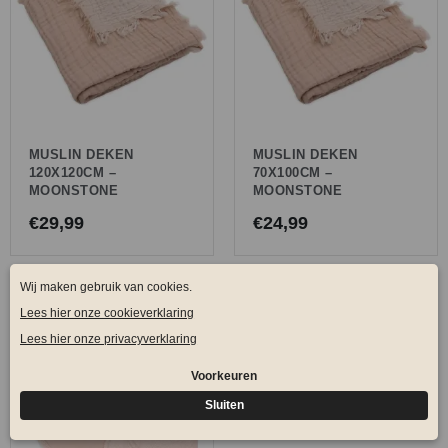
MUSLIN DEKEN
MUSLIN DEKEN
120X120CM –
70X100CM –
MOONSTONE
MOONSTONE
€
29,99
€
24,99
Oorspronkelijke
Huidige
Actie!
prijs
prijs
was:
is:
€34,99.
€20,00.